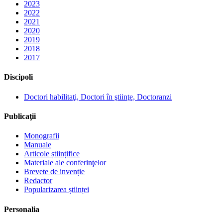
2023
2022
2021
2020
2019
2018
2017
Discipoli
Doctori habilitaţi, Doctori în ştiinţe, Doctoranzi
Publicaţii
Monografii
Manuale
Articole științifice
Materiale ale conferinţelor
Brevete de invenție
Redactor
Popularizarea științei
Personalia