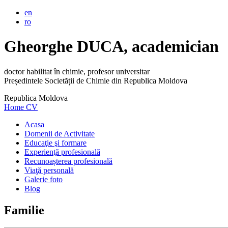
en
ro
Gheorghe DUCA, academician
doctor habilitat în chimie, profesor universitar
Președintele Societății de Chimie din Republica Moldova
Republica Moldova
Home
CV
Acasa
Domenii de Activitate
Educaţie şi formare
Experienţă profesională
Recunoașterea profesională
Viaţă personală
Galerie foto
Blog
Familie