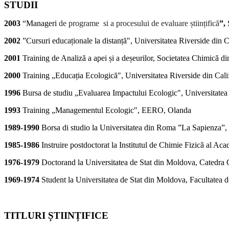
STUDII
2003
“Manageri
de programe si a procesului de evaluare științifică
”,
S
2002
”Cursuri educaționale la distanță", Universitatea Riverside din 
2001
Training de Analiză a apei și a deșeurilor, Societatea Chimică
2000
Training „Educația Ecologică", Universitatea Riverside din Cali
1996
Bursa de studiu „Evaluarea Impactului Ecologic", Universitate
1993
Training „Managementul Ecologic", EERO, Olanda
1989-1990
Borsa di studio la Universitatea din Roma ”La Sapienza”, I
1985-1986
Instruire postdoctorat la Institutul de Chimie Fizică al Ac
1976-1979
Doctorand la Universitatea de Stat din Moldova, Catedra 
1969-1974
Student la Universitatea de Stat din Moldova, Facultatea 
TITLURI ȘTIINȚIFICE