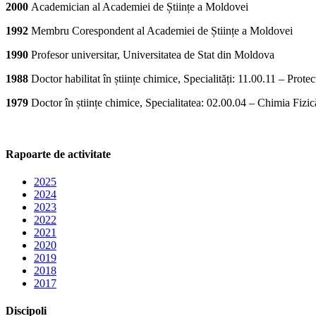
2000
Academician al Academiei de Științe a Moldovei
1992
Membru Corespondent al Academiei de Științe a Moldovei
1990
P
rofesor universitar, Universitatea de Stat din Moldova
1988
Doctor habilitat în științe chimice, Specialități:
11.00.11 –
Protec
1979
Doctor în științe chimice, Specialitatea:
02.00.04 –
Chimia Fizic
Rapoarte de activitate
2025
2024
2023
2022
2021
2020
2019
2018
2017
Discipoli