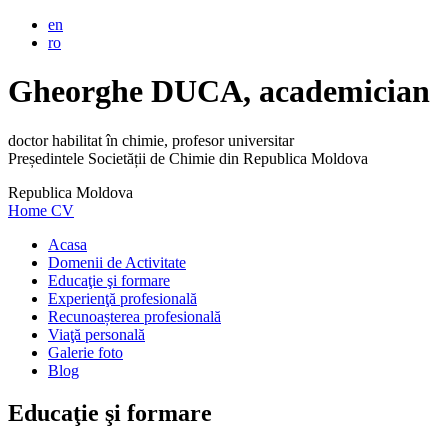
en
ro
Gheorghe DUCA, academician
doctor habilitat în chimie, profesor universitar
Președintele Societății de Chimie din Republica Moldova
Republica Moldova
Home
CV
Acasa
Domenii de Activitate
Educaţie şi formare
Experienţă profesională
Recunoașterea profesională
Viaţă personală
Galerie foto
Blog
Educaţie şi formare