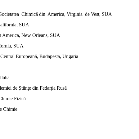
ocietatea Chimică din America, Virginia de Vest, SUA
California, SUA
 din America, New Orleans, SUA
fornia,
SUA
a Central Europeană, Budapesta, Ungaria
talia
ademiei de Științe din Fedarția Rusă
Chimie Fizică
de Chimie