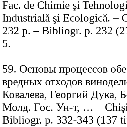
Fac. de Chimie şi Tehnolog
Industrială şi Ecologică. 
232 p. – Bibliogr. p. 232 (
5.
59. Основы процессов об
вредных отходов винодели
Ковалева, Георгий Дука, 
Молд. Гос. Ун-т, … – Chişin
Bibliogr. p. 332-343 (137 t