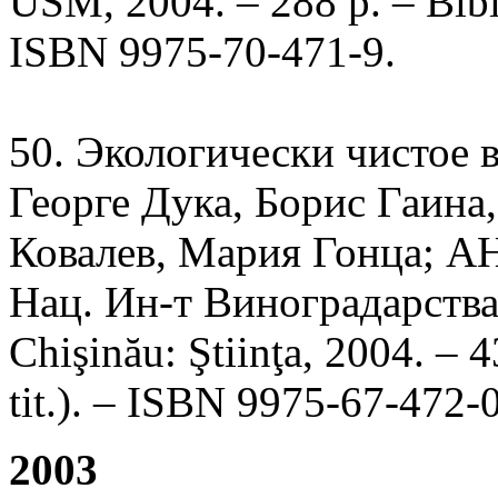
USM, 2004. – 288 р. – Bibli
ISBN 9975-70-471-9.
50. Экологически чистое 
Георге Дука, Борис Гаина
Ковалев, Мария Гонца; АН
Нац. Ин-т Виноградарств
Chişinău: Ştiinţa, 2004. – 4
tit.). – ISBN 9975-67-472-0
2003