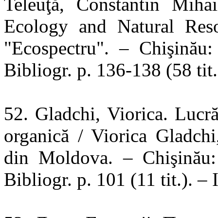
Teleuţă, Constantin Mihai
Ecology and Natural Re
"Ecospectru". – Chişină
Bibliogr. p. 136-138 (58 ti
52. Gladchi, Viorica. Lucră
organică / Viorica Gladch
din Moldova. – Chişină
Bibliogr. p. 101 (11 tit.).