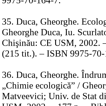
9975-70-164-7.
35. Duca, Gheorghe. Ecolog
Gheorghe Duca, Iu. Scurlat
Chişinău: CE USM, 2002. – 
(215 tit.). – ISBN 9975-70-
36. Duca, Gheorghe. Îndruma
„Chimie ecologică” / Gheor
Matveevici; Univ. de Stat 