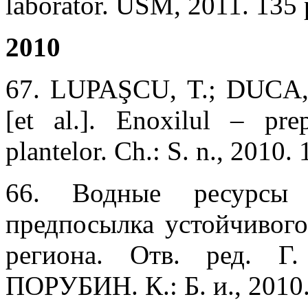
laborator. USM, 2011. 135
2010
67. LUPAŞCU, T.; DUCA,
[et al.]. Enoxilul – prep
plantelor. Ch.: S. n., 2010
66. Водные ресурсы
предпосылка устойчивого
региона. Oтв. ред. Г
ПОРУБИН. К.: Б. и., 2010.