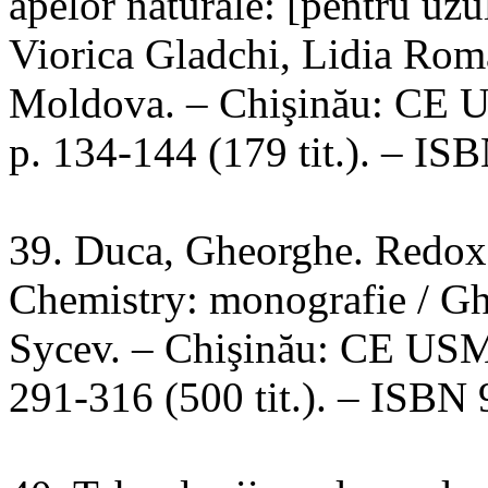
apelor naturale: [pentru uzu
Viorica Gladchi, Lidia Roma
Moldova. – Chişinău: CE US
p. 134-144 (179 tit.). – I
39. Duca, Gheorghe. Redox 
Chemistry: monografie / Gh
Sycev. – Chişinău: CE USM,
291-316 (500 tit.). – ISBN