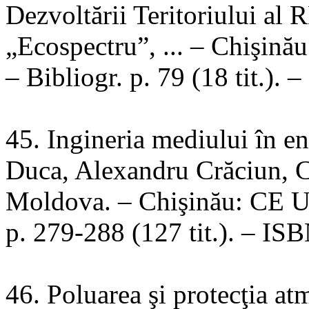
Dezvoltării Teritoriului a
„Ecospectru”, ... – Chişinău
– Bibliogr. p. 79 (18 tit.)
45. Ingineria mediului în e
Duca, Alexandru Crăciun, Cl
Moldova. – Chişinău: CE US
p. 279-288 (127 tit.). – I
46. Poluarea şi protecţia at