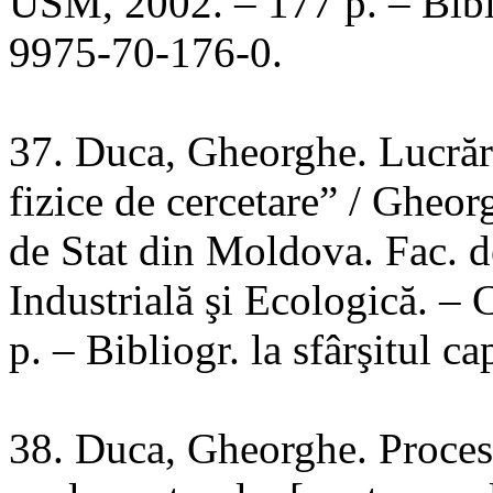
USM, 2002. – 177 p. – Bibli
9975-70-176-0.
37. Duca, Gheorghe. Lucrări
fizice de cercetare” / Gheo
de Stat din Moldova. Fac. 
Industrială şi Ecologică. 
p. – Bibliogr. la sfârşitul
38. Duca, Gheorghe. Procese