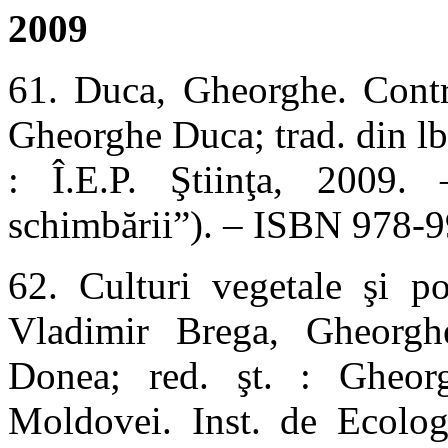
2009
61. Duca, Gheorghe. Contr
Gheorghe Duca; trad. din l
: Î.E.P. Ştiinţa, 2009.
schimbării”). – ISBN 978-
62. Culturi vegetale şi p
Vladimir Brega, Gheorgh
Donea; red. şt. : Gheor
Moldovei. Inst. de Ecolog