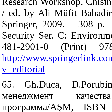
Research Workshop, Chisin
/ ed. by Ali Müfit Bahadi
Springer, 2009. – 308 p.
Security Ser. C: Environm
481-2901-0 (Print) 97
http://www.springerlink.c
v=editorial
65. Gh.Duca, D.Porub
менеджмент качеств
программа/AŞM, ISBN 9