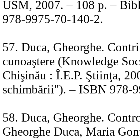
USM, 2007. – 108 p. – Bibli
978-9975-70-140-2.
57. Duca, Gheorghe. Contrib
cunoaştere (Knowledge Soci
Chişinău : Î.E.P. Ştiinţa, 20
schimbării"). – ISBN 978-
58. Duca, Gheorghe. Control
Gheorghe Duca, Maria Gonţ