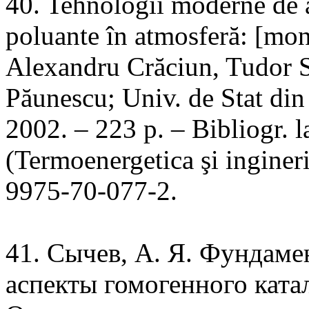
40. Tehnologii moderne de a
poluante în atmosferă: [mo
Alexandru Crăciun, Tudor S
Păunescu; Univ. de Stat d
2002. – 223 p. – Bibliogr. la
(Termoenergetica şi ingine
9975-70-077-2.
41. Сычев, А. Я. Фундам
аспекты гомогенного ката