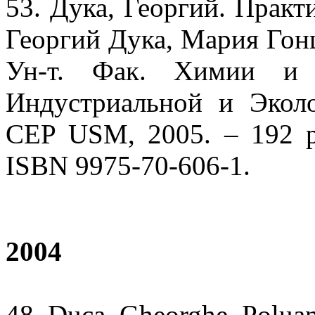
53. Дука, Георгий. Практ
Георгий Дука, Мария Гонц
Ун-т. Фак. Химии и 
Индустриальной и Эколо
CEP USM, 2005. – 192 р. –
ISBN 9975-70-606-1.
2004
48. Duca, Gheorghe. Poluanţi