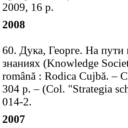
2009, 16 p.
2008
60. Дука, Георге. На пути
знаниях (Knowledge Society
română : Rodica Cujbă. – Ch
304 p. – (Col. "Strategia s
014-2.
2007