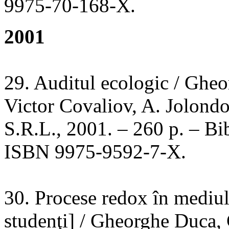
9975-70-168-X.
2001
29. Auditul ecologic / Ghe
Victor Covaliov, A. Jolond
S.R.L., 2001. – 260 p. – Bib
ISBN 9975-9592-7-X.
30. Procese redox în mediu
studenţi] / Gheorghe Duca,