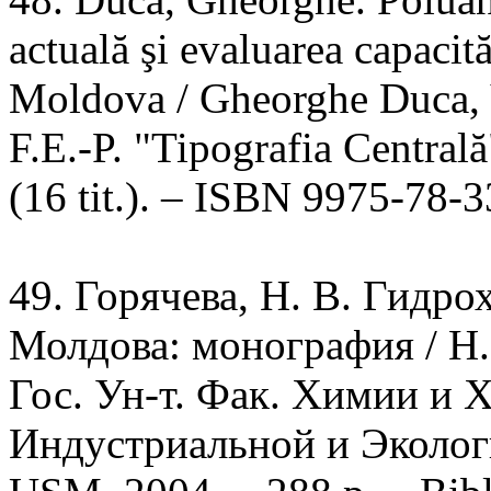
actuală şi evaluarea capacit
Moldova / Gheorghe Duca, V
F.E.-P. "Tipografia Centrală
(16 tit.). – ISBN 9975-78-3
49. Горячева, Н. В. Гидр
Молдова: монография / Н. 
Гос. Ун-т. Фак. Химии и 
Индустриальной и Эколог