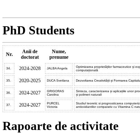
PhD Students
Anii de
Nume,
Nr.
doctorat
prenume
Optimizarea proprietăților farmaceutice și ex
2024-2028
34.
JALBA Angela
computațională
2020-2025
35.
DUCA Svetlana
Dezvoltarea Creativității și Formarea Capita
GRIGORAS
Sinteza, caracterizarea și aplicațiile unor p
2024-2027
36.
Carolina
și polimeri naturali
PURCEL
Studiul teoretic si prognosticarea computeriza
2024-2027
37.
Victoria
antioxidantilor comparativ cu Vitamina C natur
Rapoarte de activitate