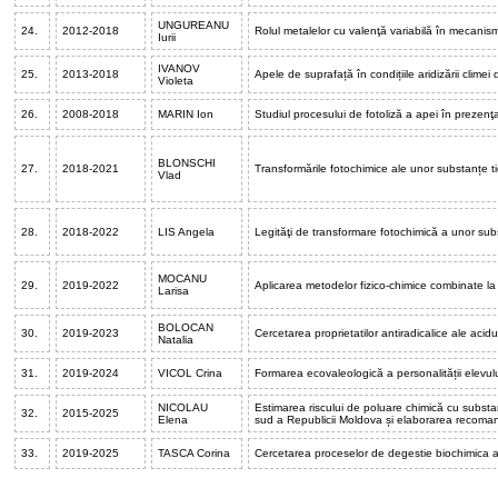
UNGUREANU
24.
2012-2018
Rolul metalelor cu valenţă variabilă în mecanis
Iurii
IVANOV
25.
2013-2018
Apele de suprafață în condițiile aridizării climei
Violeta
26.
2008-2018
MARIN Ion
Studiul procesului de fotoliză a apei în prezenţ
BLONSCHI
27.
2018-2021
Transformările fotochimice ale unor substanțe ti
Vlad
28.
2018-2022
LIS Angela
Legităţi de transformare fotochimică a unor subs
MOCANU
29.
2019-2022
Aplicarea metodelor fizico-chimice combinate la î
Larisa
BOLOCAN
30.
2019-2023
Cercetarea proprietatilor antiradicalice ale acidu
Natalia
31.
2019-2024
VICOL Crina
Formarea ecovaleologică a personalității elevulu
NICOLAU
Estimarea riscului de poluare chimică cu substa
32.
2015-2025
Elena
sud a Republicii Moldova și elaborarea recoman
33.
2019-2025
TASCA Corina
Cercetarea proceselor de degestie biochimica a 