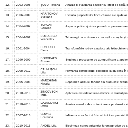
12.
2003-2006
ȚUGUI Tatiana
Analiza şi evaluarea gazelor cu efect de seră, 
HARITONOV
13.
2006-2009
Evolutia proprietatilor fizico-chimice ale lipidelor 
Svetlana
TURCAN
14.
2004-2007
Aspecte politico-juridice privind cooperarea tran
Carolina
BOLDESCU
15.
2004-2007
Tehnologii de obţinere a compuşilor complecşi m
Veaceslav
BUNDUCHI
16.
2001-2004
Transformările red-ox catalitice ale hidrochinonei 
Elena
BORODAEV
17.
1996-2000
Studierea proceselor de autopurificare a apelor n
Ruslan
CALMUȚCHI
18.
2008-2012
Formarea competenţei ecologice la studenţi în pr
Lilia
MARCHITAN
19.
2005-2008
Separarea acidului tartaric din produsele secunda
Natalia
ZINCOVSCHI
20.
2010-2013
Aplicarea metodelor fizico-chimice în studiul pro
Inga
LAZACOVICI
21.
2010-2013
Analiza surselor de contaminare a produselor vi
Dmitri
COVACI
22.
2007-2010
Influenta unor factori fizico-chimici asupra stabil
Ecaterina
23.
2010-2013
ANGEL Lilia
Biosinteza nanoparticulelor feromagnetice de c