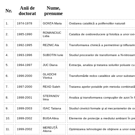
Anii de
Nume,
Nr.
doctorat
prenume
1.
1974-1978
GONȚA Maria
Oxidarea catalitică a polifenolilor naturali
ROMANCIUC
2.
1985-1990
Cataliza de oxidoreducere şi fotoliza a unor oxi-
Lidia
3.
1992-1995
REZNIC Ala
Transformarea chimică a permetrinei şi triflurari
4.
1993-1996
SUBOTIN Iurie
Studiul proceselor de transformare a N-nitrosam
5.
1994-1997
JUC Diana
Extracţia, analiza şi tratarea solurilor poluate cu
GLADCHI
6.
1996-2000
Transformările redox catalitice ale unor substan
Viorica
7.
1997-2000
READ Saleh
Tratarea apelor potabile prin metoda combinată cu
STEPANOV
8.
1998-2001
Analiza şi transformarea compuşilor de azot în fu
Irina
9.
1999-2003
ISAC Tatiana
Studiul cineticii formale şi al mecanismelor de ox
10.
1999-2002
BUGA Alina
Elemente de protecţie a mediului ambiant în pr
MEREUȚĂ
11.
1999-2002
Optimizarea tehnologiei de obţinere a unor oxia
Aliona