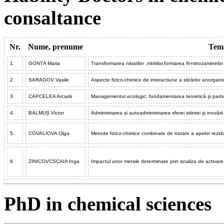
consaltance
Nr.
Nume, prenume
Tem
1.
GONȚA Maria
Transformarea nitratilor ,nitritilor,formarea N-nitrozaminelor 
2.
SARAGOV Vasile
Aspecte fizico-chimice de interactiune a sticlelor anorgan
3.
CAPCELEA Arcadii
Managementul ecologic: fundamentarea teoretică și particul
4.
BALMUȘ Victor
Administrarea si autoadministrarea sferei stiintei și inovării
5.
COVALIOVA Olga
Metode fizico-chimice combinate de tratare a apelor rezi
6.
ZINICOVCSCAIA Inga
Impactul unor metale determinate prin analiza de activar
PhD in chemical sciences